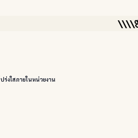
\\\\🌸🌸
โปร่งใสภายในหน่วยงาน