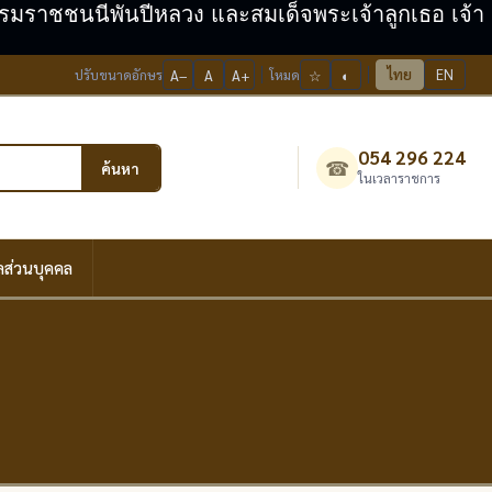
ะบรมราชชนนีพันปีหลวง และสมเด็จพระเจ้าลูกเธอ เจ้า
ไทย
EN
ปรับขนาดอักษร
A−
A
A+
โหมด
☆
◐
054 296 224
☎
ค้นหา
ในเวลาราชการ
ลส่วนบุคคล