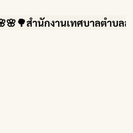
🌳สำนักงานเทศบาลตำบลสบปราบ จ.