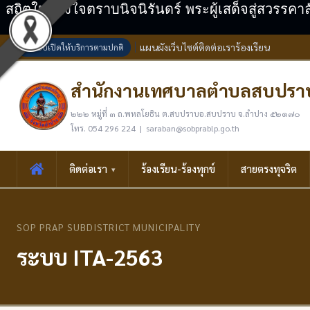
สถิตในดวงใจตราบนิจนิรันดร์ พระผู้เสด็จสู่สวรรคา
แผนผังเว็บไซต์
ติดต่อเรา
ร้องเรียน
ระบบเปิดให้บริการตามปกติ
สำนักงานเทศบาลตำบลสบปรา
๒๒๒ หมู่ที่ ๓ ถ.พหลโยธิน ต.สบปราบอ.สบปราบ จ.ลำปาง ๕๒๑๗๐
โทร. 054 296 224 | saraban@sobprablp.go.th
ติดต่อเรา
ร้องเรียน-ร้องทุกข์
สายตรงทุจริต
SOP PRAP SUBDISTRICT MUNICIPALITY
ระบบ ITA-2563