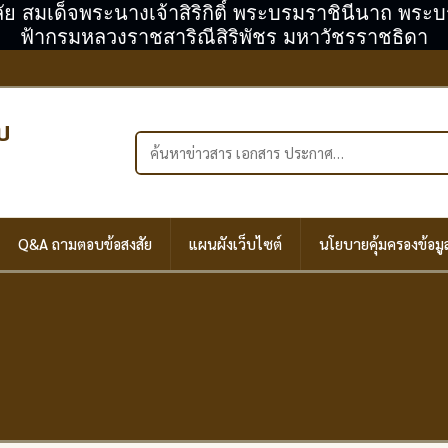
ลัย สมเด็จพระนางเจ้าสิริกิติ์ พระบรมราชินีนาถ พร
ฟ้ากรมหลวงราชสาริณีสิริพัชร มหาวัชรราชธิดา
บ
ค้นหาในเว็บไซต์
Q&A ถามตอบข้อสงสัย
แผนผังเว็บไซต์
นโยบายคุ้มครองข้อมู