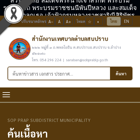
สวรรคาลัย สมเด็จพระนางเจ้าสิริกิติ์ พระบรม
ราชินีนาถ พระบรมราชชนนีพันปีหลวง และสมเด็จ
พระเจ้าลูกเธอ เจ้าฟ้ากรมหลวงราชสาริณีสิริพัชร
ไทย
EN
ปรับขนาดอักษร
A−
A
A+
โหมด
☆
◐
มหาวัชรราชธิดา
สำนักงานเทศบาลตำบลสบปราบ
๒๒๒ หมู่ที่ ๓ ถ.พหลโยธิน ต.สบปราบอ.สบปราบ จ.ลำปาง
๕๒๑๗๐
โทร. 054 296 224 | saraban@sobprablp.go.th
ค้นหาในเว็บไซต์
ค้นหา
SOP PRAP SUBDISTRICT MUNICIPALITY
ค้นเนื้อหา