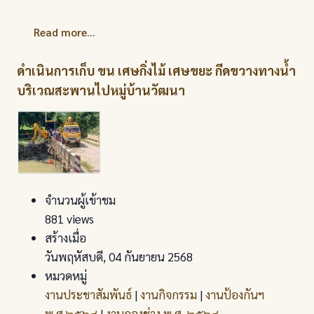
Read more...
ดำเนินการเก็บ ขน เศษกิ่งไม้ เศษขยะ กีดขวางทางน้ำ
บริเวณสะพานไปหมู่บ้านวัฒนา
จำนวนผู้เข้าชม
881 views
สร้างเมื่อ
วันพฤหัสบดี, 04 กันยายน 2568
หมวดหมู่
งานประชาสัมพันธ์
|
งานกิจกรรม
|
งานป้องกันฯ
พ.ศ.๒๕๖๘
|
งานกองช่าง พ.ศ. ๒๕๖๘