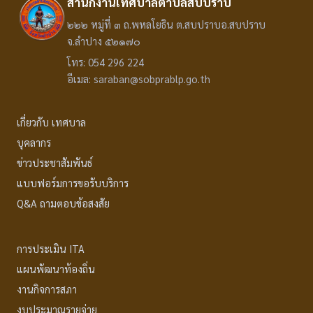
สำนักงานเทศบาลตำบลสบปราบ
๒๒๒ หมู่ที่ ๓ ถ.พหลโยธิน ต.สบปราบอ.สบปราบ
จ.ลำปาง ๕๒๑๗๐
โทร: 054 296 224
อีเมล: saraban@sobprablp.go.th
เกี่ยวกับ เทศบาล
บุคลากร
ข่าวประชาสัมพันธ์
แบบฟอร์มการขอรับบริการ
Q&A ถามตอบข้อสงสัย
การประเมิน ITA
แผนพัฒนาท้องถิ่น
งานกิจการสภา
งบประมาณรายจ่าย