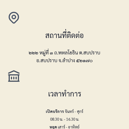
สถานที่ติดต่อ
๒๒๒ หมู่ที่ ๓ ถ.พหลโยธิน ต.สบปราบ
อ.สบปราบ จ.ลำปาง ๕๒๑๗๐
เวลาทำการ
เปิดบริการ
จันทร์ - ศุกร์
08.30 น. - 16.30 น.
หยุด
เสาร์ - อาทิตย์