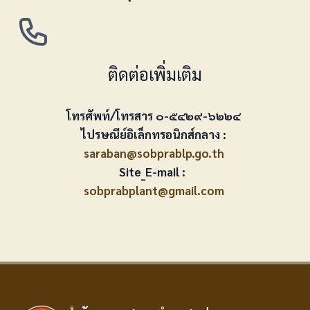
ติดต่อเพิ่มเติม
โทรศัพท์/โทรสาร ๐-๕๔๒๙-๖๒๒๔
ไปรษณีย์อิเล็กทรอนิกส์กลาง :
saraban@sobprablp.go.th
Site_E-mail :
sobprabplant@gmail.com