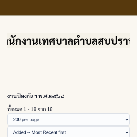
กงานเทศบาลตำบลสบปราบ จ.ลำปาง เ
งานป้องกันฯ พ.ศ.๒๕๖๘
ทั้งหมด 1 - 18 จาก 18