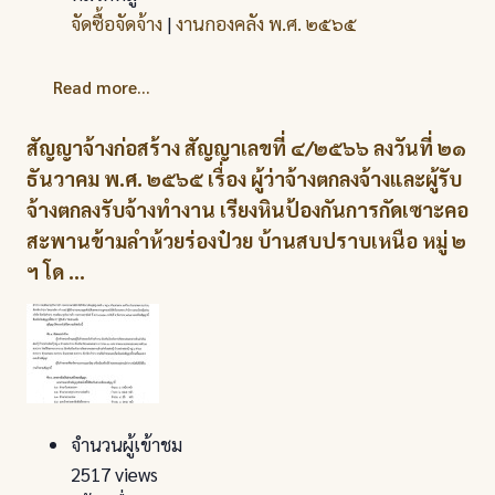
จัดซื้อจัดจ้าง
|
งานกองคลัง พ.ศ. ๒๕๖๕
Read more...
สัญญาจ้างก่อสร้าง สัญญาเลขที่ ๔/๒๕๖๖ ลงวันที่ ๒๑
ธันวาคม พ.ศ. ๒๕๖๕ เรื่อง ผู้ว่าจ้างตกลงจ้างและผู้รับ
จ้างตกลงรับจ้างทำงาน เรียงหินป้องกันการกัดเซาะคอ
สะพานข้ามลำห้วยร่องป๋วย บ้านสบปราบเหนือ หมู่ ๒
ฯ โด ...
จำนวนผู้เข้าชม
2517 views