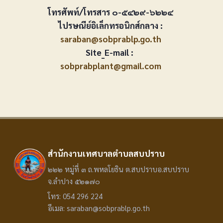
โทรศัพท์/โทรสาร ๐-๕๔๒๙-๖๒๒๔
ไปรษณีย์อิเล็กทรอนิกส์กลาง :
saraban@sobprablp.go.th
Site_E-mail :
sobprabplant@gmail.com
สำนักงานเทศบาลตำบลสบปราบ
๒๒๒ หมู่ที่ ๓ ถ.พหลโยธิน ต.สบปราบอ.สบปราบ
จ.ลำปาง ๕๒๑๗๐
โทร: 054 296 224
อีเมล: saraban@sobprablp.go.th