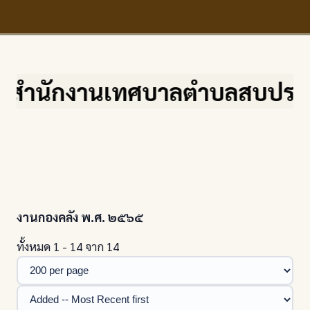
นักงานเทศบาลตำบลสบปราบ จ.ลำปา
งานกองคลัง พ.ศ. ๒๕๖๕
ทั้งหมด 1 - 14 จาก 14