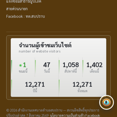
แจ้งซ่อมสาธารณูปโภค
สายด่วนนายก
Facebook : ทต.สบปราบ
จำนวนผู้เข้าชมเว็บไซต์
number of website visitors
1
47
1,058
1,402
ขณะนี้
วันนี้
สัปดาห์นี้
เดือนนี้
12,271
12,271
ปีนี้
ทั้งหมด
© 2026 สำนักงานเทศบาลตำบลสบปราบ — สงวนลิขสิทธิ์ทุกประการ
ปรับปรุงล่าสุด 7 สิงหาคม 2569 ·
นโยบายความเป็นส่วนตัว
·
Facebook
·