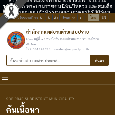
สวรรคาลัย สมเด็จพระนางเจ้าสิริกิติ์ พระบรม
ราชินีนาถ พระบรมราชชนนีพันปีหลวง และสมเด็จ
พระเจ้าลูกเธอ เจ้าฟ้ากรมหลวงราชสาริณีสิริพัชร
ไทย
EN
ปรับขนาดอักษร
A−
A
A+
โหมด
☆
◐
มหาวัชรราชธิดา
สำนักงานเทศบาลตำบลสบปราบ
๒๒๒ หมู่ที่ ๓ ถ.พหลโยธิน ต.สบปราบอ.สบปราบ จ.ลำปาง
๕๒๑๗๐
โทร. 054 296 224 | saraban@sobprablp.go.th
ค้นหาในเว็บไซต์
ค้นหา
SOP PRAP SUBDISTRICT MUNICIPALITY
ค้นเนื้อหา