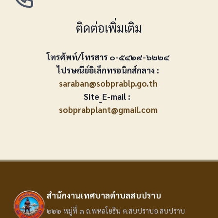
ติดต่อเพิ่มเติม
โทรศัพท์/โทรสาร ๐-๕๔๒๙-๖๒๒๔
ไปรษณีย์อิเล็กทรอนิกส์กลาง :
saraban@sobprablp.go.th
Site_E-mail :
sobprabplant@gmail.com
สำนักงานเทศบาลตำบลสบปราบ
๒๒๒ หมู่ที่ ๓ ถ.พหลโยธิน ต.สบปราบอ.สบปราบ