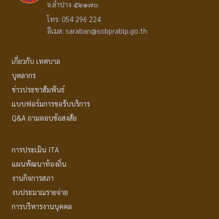
จ.ลำปาง ๕๒๑๗๐
โทร: 054 296 224
อีเมล: saraban@sobprablp.go.th
เกี่ยวกับ เทศบาล
บุคลากร
ข่าวประชาสัมพันธ์
แบบฟอร์มการขอรับบริการ
Q&A ถามตอบข้อสงสัย
การประเมิน ITA
แผนพัฒนาท้องถิ่น
งานกิจการสภา
งบประมาณรายจ่าย
การบริหารงานบุคคล