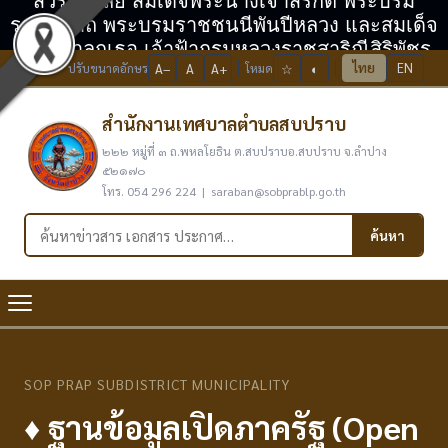
สวรรคาลัย สมเด็จพระนางเจ้าสิริกิติ์ พระบรม
ราชินีนาถ พระบรมราชชนนีพันปีหลวง และสมเด็จ
พระเจ้าลูกเธอ เจ้าฟ้ากรมหลวงราชสาริณีสิริพัชร
ไทย
EN
ปรับขนาดอักษร
A−
A
A+
โหมด
☆
◐
มหาวัชรราชธิดา
สำนักงานเทศบาลตำบลสบปราบ
๒๒๒ หมู่ที่ ๓ ถ.พหลโยธิน ต.สบปราบอ.สบปราบ จ.ลำปาง
๕๒๑๗๐
โทร. 054 296 224 | saraban@sobprablp.go.th
ค้นหาในเว็บไซต์
ค้นหา
SOP PRAP SUBDISTRICT MUNICIPALITY
♦ ฐานข้อมูลเปิดภาครัฐ (Open