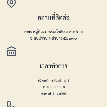
สถานที่ติดต่อ
๒๒๒ หมู่ที่ ๓ ถ.พหลโยธิน ต.สบปราบ
อ.สบปราบ จ.ลำปาง ๕๒๑๗๐
เวลาทำการ
เปิดบริการ
จันทร์ - ศุกร์
08.30 น. - 16.30 น.
หยุด
เสาร์ - อาทิตย์