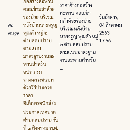
ก่อสร้างสะพาน
ราคาจ้างก่อสร้าง
คสล.ข้ามลําห้วย
สะพาน คสล.ข้า
ร่องป่วย บริเวณ
วันอังคาร,
มลําห้วยร่องป่วย
หลังบ้านนายจรูญ
04 สิงหาคม
No
บริเวณหลังบ้าน
พุฒคํา หมู่ ๒
2563
image
นายจรูญ พุฒคํา หมู่
ตําบลสบปราบ
17:56
๒ ตําบลสบปราบ
ตามแบบ
ตามแบบมาตรฐาน
มาตรฐานงานสะ
งานสะพานสําหรับ
พานสําหรับ
...
อปท.กรม
ทางหลวงชนบท
ด้วยวิธีประกวด
ราคา
อิเล็กทรอนิกส์ (e
ประกาศเทศบาล
ตําบลสบปราบ วัน
ที่ ๓ สิงหาคม พ.ศ.