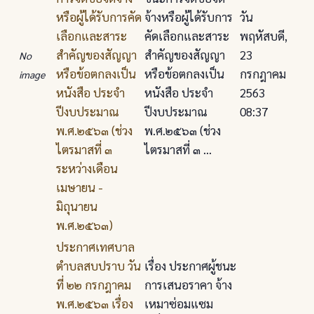
หรือผู้ได้รับการคัด
จ้างหรือผู้ได้รับการ
วัน
เลือกและสาระ
คัดเลือกและสาระ
พฤหัสบดี,
สำคัญของสัญญา
สำคัญของสัญญา
23
No
หรือข้อตกลงเป็น
หรือข้อตกลงเป็น
กรกฎาคม
image
หนังสือ ประจำ
หนังสือ ประจำ
2563
ปีงบประมาณ
ปีงบประมาณ
08:37
พ.ศ.๒๕๖๓ (ช่วง
พ.ศ.๒๕๖๓ (ช่วง
ไตรมาสที่ ๓
ไตรมาสที่ ๓ ...
ระหว่างเดือน
เมษายน -
มิถุนายน
พ.ศ.๒๕๖๓)
ประกาศเทศบาล
ตําบลสบปราบ วัน
เรื่อง ประกาศผู้ชนะ
ที่ ๒๒ กรกฎาคม
การเสนอราคา จ้าง
พ.ศ.๒๕๖๓ เรื่อง
เหมาซ่อมแซม