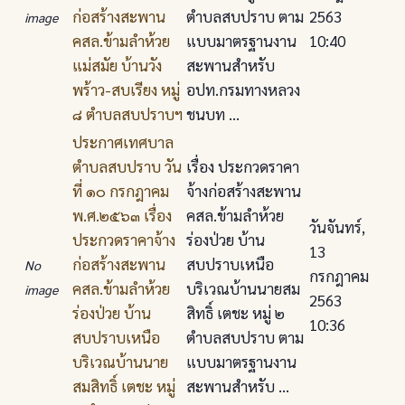
ก่อสร้างสะพาน
ตําบลสบปราบ ตาม
2563
image
คสล.ข้ามลําห้วย
แบบมาตรฐานงาน
10:40
แม่สมัย บ้านวัง
สะพานสําหรับ
พร้าว-สบเรียง หมู่
อปท.กรมทางหลวง
๘ ตําบลสบปราบฯ
ชนบท ...
ประกาศเทศบาล
ตําบลสบปราบ วัน
เรื่อง ประกวดราคา
ที่ ๑๐ กรกฎาคม
จ้างก่อสร้างสะพาน
พ.ศ.๒๕๖๓ เรื่อง
คสล.ข้ามลําห้วย
วันจันทร์,
ประกวดราคาจ้าง
ร่องป่วย บ้าน
13
ก่อสร้างสะพาน
สบปราบเหนือ
No
กรกฎาคม
คสล.ข้ามลําห้วย
บริเวณบ้านนายสม
image
2563
ร่องป่วย บ้าน
สิทธิ์ เตชะ หมู่ ๒
10:36
สบปราบเหนือ
ตําบลสบปราบ ตาม
บริเวณบ้านนาย
แบบมาตรฐานงาน
สมสิทธิ์ เตชะ หมู่
สะพานสําหรับ ...