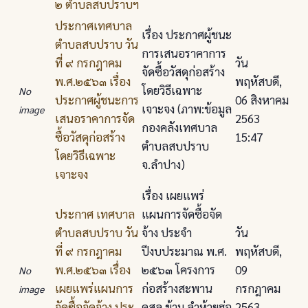
๒ ตําบลสบปราบฯ
ประกาศเทศบาล
เรื่อง ประกาศผู้ชนะ
ตําบลสบปราบ วัน
การเสนอราคาการ
ที่ ๙ กรกฎาคม
วัน
จัดซื้อวัสดุก่อสร้าง
พ.ศ.๒๕๖๓ เรื่อง
พฤหัสบดี,
โดยวิธีเฉพาะ
No
ประกาศผู้ชนะการ
06 สิงหาคม
เจาะจง (ภาพ:ข้อมูล
image
เสนอราคาการจัด
2563
กองคลังเทศบาล
ซื้อวัสดุก่อสร้าง
15:47
ตำบลสบปราบ
โดยวิธีเฉพาะ
จ.ลำปาง)
เจาะจง
เรื่อง เผยแพร่
ประกาศ เทศบาล
แผนการจัดซื้อจัด
ตําบลสบปราบ วัน
จ้าง ประจํา
วัน
ที่ ๙ กรกฎาคม
ปีงบประมาณ พ.ศ.
พฤหัสบดี,
พ.ศ.๒๕๖๓ เรื่อง
๒๕๖๓ โครงการ
09
No
เผยแพร่แผนการ
ก่อสร้างสะพาน
กรกฎาคม
image
จัดซื้อจัดจ้าง ประ
คสล.ข้าม ลําห้วยฮ่อ
2563