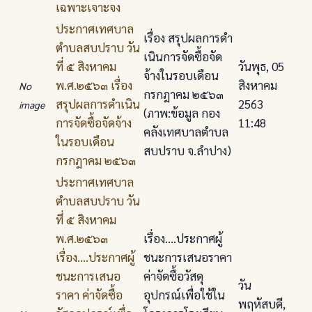
เฉพาะเจาะจง
ประกาศเทศบาล
เรื่อง สรุปผลการดํา
ตําบลสบปราบ วัน
เนินการจัดซื้อจัด
ที่ ๕ สิงหาคม
วันพุธ, 05
จ้างในรอบเดือน
พ.ศ.๒๕๖๓ เรื่อง
สิงหาคม
No
กรกฎาคม ๒๕๖๓
สรุปผลการดําเนิน
2563
image
(ภาพ:ข้อมูล กอง
การจัดซื้อจัดจ้าง
11:48
คลังเทศบาลตำบล
ในรอบเดือน
สบปราบ จ.ลำปาง)
กรกฎาคม ๒๕๖๓
ประกาศเทศบาล
ตําบลสบปราบ วัน
ที่ ๕ สิงหาคม
พ.ศ.๒๕๖๓
เรื่อง....ประกาศผู้
เรื่อง....ประกาศผู้
ชนะการเสนอราคา
ชนะการเสนอ
ค่าจัดซื้อวัสดุ
วัน
ราคา ค่าจัดซื้อ
อุปกรณ์เพื่อใช้ใน
พฤหัสบดี,