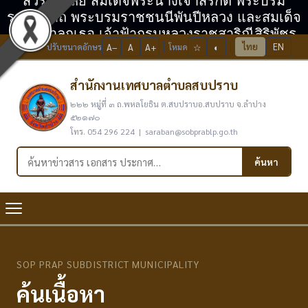
สวรรคาลัย สมเด็จพระนางเจ้าสิริกิติ์ พระบรม
ราชินีนาถ พระบรมราชชนนีพันปีหลวง และสมเด็จ
พระเจ้าลูกเธอ เจ้าฟ้ากรมหลวงราชสาริณีสิริพัชร
ไทย
EN
ปรับขนาดอักษร
A−
A
A+
โหมด
☆
◐
มหาวัชรราชธิดา
สำนักงานเทศบาลตำบลสบปราบ
๒๒๒ หมู่ที่ ๓ ถ.พหลโยธิน ต.สบปราบอ.สบปราบ จ.ลำปาง
๕๒๑๗๐
โทร. 054 296 224 | saraban@sobprablp.go.th
ค้นหาในเว็บไซต์
ค้นหา
SOP PRAP SUBDISTRICT MUNICIPALITY
ค้นเนื้อหา