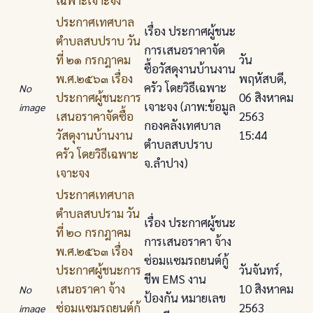
ประกาศเทศบาล
เรื่อง ประกาศผู้ชนะ
ตําบลสบปราบ วัน
การเสนอราคาจัด
ที่ ๒๑ กรกฎาคม
วัน
ซื้อวัสดุงานบ้านงาน
พ.ศ.๒๕๖๓ เรื่อง
พฤหัสบดี,
ครัว โดยวิธีเฉพาะ
No
ประกาศผู้ชนะการ
06 สิงหาคม
เจาะจง (ภาพ:ข้อมูล
image
เสนอราคาจัดซื้อ
2563
กองคลังเทศบาล
วัสดุงานบ้านงาน
15:44
ตำบลสบปราบ
ครัว โดยวิธีเฉพาะ
จ.ลำปาง)
เจาะจง
ประกาศเทศบาล
ตําบลสบปราม วัน
เรื่อง ประกาศผู้ชนะ
ที่ ๒๐ กรกฎาคม
การเสนอราคา จ้าง
พ.ศ.๒๕๖๓ เรื่อง
ซ่อมแซมรถยนต์กู้
ประกาศผู้ชนะการ
วันจันทร์,
ชีพ EMS งาน
เสนอราคา จ้าง
10 สิงหาคม
No
ป้องกัน หมายเลข
ซ่อมแซมรถยนต์กู้
2563
image