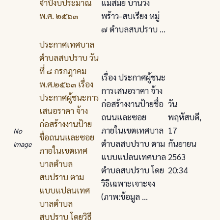
จําปีงบประมาณ
แม่สมัย บ้านวัง
พ.ศ. ๒๕๖๓
พร้าว-สบเรียง หมู่
๗ ตําบลสบปราบ ...
ประกาศเทศบาล
ตําบลสบปราบ วัน
ที่ ๘ กรกฎาคม
เรื่อง ประกาศผู้ชนะ
พ.ศ.๒๕๖๓ เรื่อง
การเสนอราคา จ้าง
ประกาศผู้ชนะการ
ก่อสร้างงานป้ายชื่อ
วัน
เสนอราคา จ้าง
ถนนและซอย
พฤหัสบดี,
ก่อสร้างงานป้าย
ภายในเขตเทศบาล
17
No
ชื่อถนนและซอย
ตําบลสบปราบ ตาม
กันยายน
image
ภายในเขตเทศ
แบบแปลนเทศบาล
2563
บาลตําบล
ตําบลสบปราบ โดย
20:34
สบปราบ ตาม
วิธีเฉพาะเจาะจง
แบบแปลนเทศ
(ภาพ:ข้อมูล ...
บาลตําบล
สบปราบ โดยวิธี