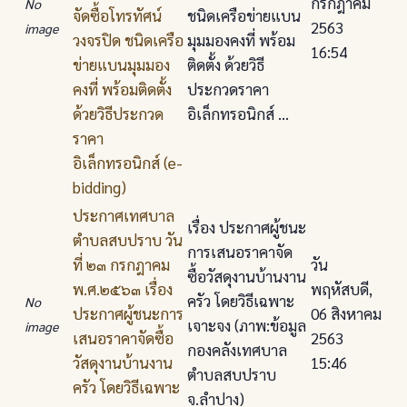
กรกฎาคม
No
จัดซื้อโทรทัศน์
ชนิดเครือข่ายแบน
2563
image
วงจรปิด ชนิดเครือ
มุมมองคงที่ พร้อม
16:54
ข่ายแบนมุมมอง
ติดตั้ง ด้วยวิธี
คงที่ พร้อมติดตั้ง
ประกวดราคา
ด้วยวิธีประกวด
อิเล็กทรอนิกส์ ...
ราคา
อิเล็กทรอนิกส์ (e-
bidding)
ประกาศเทศบาล
เรื่อง ประกาศผู้ชนะ
ตําบลสบปราบ วัน
การเสนอราคาจัด
ที่ ๒๓ กรกฎาคม
วัน
ซื้อวัสดุงานบ้านงาน
พ.ศ.๒๕๖๓ เรื่อง
พฤหัสบดี,
ครัว โดยวิธีเฉพาะ
No
ประกาศผู้ชนะการ
06 สิงหาคม
เจาะจง (ภาพ:ข้อมูล
image
เสนอราคาจัดซื้อ
2563
กองคลังเทศบาล
วัสดุงานบ้านงาน
15:46
ตำบลสบปราบ
ครัว โดยวิธีเฉพาะ
จ.ลำปาง)