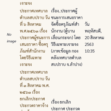
เจาะจง
ประกาศเทศบาล
เรื่อง..ประกาศผู้
ตําบลสบปราบ วัน
ชนะการเสนอราคา
ที่ ๖ สิงหาคม
จัดซื้อครุภัณฑ์สํา
วัน
พ.ศ.๒๕๖๓ เรื่อง
นักงาน (ตู้บาน
พฤหัสบดี,
No
ประกาศผู้ชนะการ
เลื่อนกระจก) โดย
20 สิงหาคม
image
เสนอราคา ซื้อครุ
วิธีเฉพาะเจาะจง
2563
ภัณฑ์สํานักงาน
(ภาพ:ข้อมูล กอง
10:35
โดยวิธีเฉพาะ
คลังเทศบาลตำบล
เจาะจง
สบปราบ จ.ลำปาง)
ประกาศเทศบาล
ตําบลสบปราบ วัน
ที่ ๓ สิงหาคม พ.ศ.
๒๕๖๓ เรื่อง
ยกเลิกประกาศ
เรื่อง ยกเลิก
ประกวดราคาจ้าง
ประกาศ ประกวด