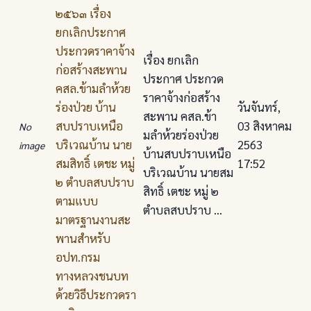
๒๕๖๓ เรื่อง
ยกเลิกประกาศ
ประกวดราคาจ้าง
เรื่อง ยกเลิก
ก่อสร้างสะพาน
ประกาศ ประกวด
คสล.ข้ามลําห้วย
ราคาจ้างก่อสร้าง
ร่องป่วย บ้าน
วันจันทร์,
สะพาน คสล.ข้า
สบปราบเหนือ
03 สิงหาคม
No
มลําห้วยร่องป่วย
บริเวณบ้าน นาย
2563
image
บ้านสบปราบเหนือ
สมสิทธิ์ เตชะ หมู่
17:52
บริเวณบ้าน นายสม
๒ ตําบลสบปราบ
สิทธิ์ เตชะ หมู่ ๒
ตามแบบ
ตําบลสบปราบ ...
มาตรฐานงานสะ
พานสําหรับ
อปท.กรม
ทางหลวงชนบท
ด้วยวิธีประกวดรา