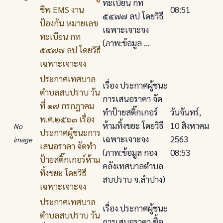
ทะเบียน กท
ชีพ EMS งาน
08:51
๕๔๗๗ ลป โดยวิธี
ป้องกัน หมายเลข
เฉพาะเจาะจง
ทะเบียน กท
(ภาพ:ข้อมูล ...
๕๔๗๗ ลป โดยวิธี
เฉพาะเจาะจง
ประกาศเทศบาล
เรื่อง ประกาศผู้ชนะ
ตําบลสบปราบ วัน
การเสนอราคา จัด
ที่ ๑๗ กรกฎาคม
ทําป้ายสติ๊กเกอร์
วันจันทร์,
พ.ศ.๒๕๖๓ เรื่อง
ห้ามทิ้งขยะ โดยวิธี
10 สิงหาคม
No
ประกาศผู้ชนะการ
เฉพาะเจาะจง
2563
image
เสนอราคา จัดทํา
(ภาพ:ข้อมูล กอง
08:53
ป้ายสติ๊กเกอร์ห้าม
คลังเทศบาลตำบล
ทิ้งขยะ โดยวิธี
สบปราบ จ.ลำปาง)
เฉพาะเจาะจง
ประกาศเทศบาล
เรื่อง ประกาศผู้ชนะ
ตําบลสบปราบ วัน
การเสนอราคา ซื้อ