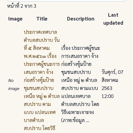
หน้าที่ 2 จาก 3
Last
Image
Title
Description
updated
ประกาศเทศบาล
ตําบลสบปราบ วัน
ที่ ๕ สิงหาคม
เรื่อง ประกาศผู้ชนะ
พ.ศ.๒๕๖๓ เรื่อง
การเสนอราคา จ้าง
ประกาศผู้ชนะการ
ก่อสร้างซุ้มป้าย
เสนอราคา จ้าง
ชุมชนสบปราบ
วันศุกร์, 07
ก่อสร้างซุ้มป้าย
เหนือ หมู่ ๒ ตําบล
สิงหาคม
No
ชุมชนสบปราบ
สบปราบ ตามแบบ
2563
image
เหนือ หมู่ ๒ ตําบล
แปลนเทศบาล
12:00
สบปราบ ตาม
ตําบลสบปราบ โดย
แบบ แปลนเทศ
วิธีเฉพาะเจาะจง
บาลตําบล
(ภาพ:ข้อมูล ...
สบปราบ โดยวิธี