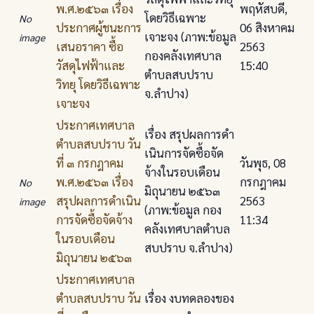
พ.ศ.๒๕๖๓ เรื่อง
พฤหัสบดี,
โดยวิธีเฉพาะ
No
ประกาศผู้ชนะการ
06 สิงหาคม
เจาะจง (ภาพ:ข้อมูล
image
เสนอราคา ซื้อ
2563
กองคลังเทศบาล
วัสดุไฟฟ้าและ
15:40
ตำบลสบปราบ
วิทยุ โดยวิธีเฉพาะ
จ.ลำปาง)
เจาะจง
ประกาศเทศบาล
เรื่อง สรุปผลการดํา
ตําบลสบปราบ วัน
เนินการจัดซื้อจัด
ที่ ๓ กรกฎาคม
วันพุธ, 08
จ้างในรอบเดือน
พ.ศ.๒๕๖๓ เรื่อง
กรกฎาคม
No
มิถุนายน ๒๕๖๓
สรุปผลการดําเนิน
2563
image
(ภาพ:ข้อมูล กอง
การจัดซื้อจัดจ้าง
11:34
คลังเทศบาลตำบล
ในรอบเดือน
สบปราบ จ.ลำปาง)
มิถุนายน ๒๕๖๓
ประกาศเทศบาล
ตําบลสบปราบ วัน
เรื่อง งบทดลองของ