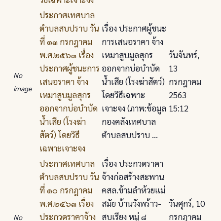
ประกาศเทศบาล
ตําบลสบปราบ วัน
เรื่อง ประกาศผู้ชนะ
ที่ ๑๓ กรกฎาคม
การเสนอราคา จ้าง
พ.ศ.๒๕๖๓ เรื่อง
เหมาสูบมูลสุกร
วันจันทร์,
ประกาศผู้ชนะการ
ออกจากบ่อบําบัด
13
No
เสนอราคา จ้าง
น้ำเสีย (โรงฆ่าสัตว์)
กรกฎาคม
image
เหมาสูบมูลสุกร
โดยวิธีเฉพาะ
2563
ออกจากบ่อบําบัด
เจาะจง (ภาพ:ข้อมูล
15:12
น้ำเสีย (โรงฆ่า
กองคลังเทศบาล
สัตว์) โดยวิธี
ตำบลสบปราบ ...
เฉพาะเจาะจง
ประกาศเทศบาล
เรื่อง ประกวดราคา
ตําบลสบปราบ วัน
จ้างก่อสร้างสะพาน
ที่ ๑๐ กรกฎาคม
คสล.ข้ามลําห้วยแม่
พ.ศ.๒๕๖๓ เรื่อง
สมัย บ้านวังพร้าว-
วันศุกร์, 10
ประกวดราคาจ้าง
สบเรียง หมู่ ๘
กรกฎาคม
No