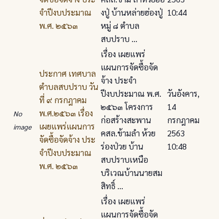
จําปีงบประมาณ
งปู่ บ้านหล่ายฮ่องปู่
10:44
พ.ศ. ๒๕๖๓
หมู่ ๘ ตําบล
สบปราบ ...
เรื่อง เผยแพร่
แผนการจัดซื้อจัด
ประกาศ เทศบาล
จ้าง ประจํา
ตําบลสบปราบ วัน
ปีงบประมาณ พ.ศ.
วันอังคาร,
ที่ ๙ กรกฎาคม
๒๕๖๓ โครงการ
14
พ.ศ.๒๕๖๓ เรื่อง
No
ก่อสร้างสะพาน
กรกฎาคม
เผยแพร่แผนการ
image
คสล.ข้ามลํา ห้วย
2563
จัดซื้อจัดจ้าง ประ
ร่องป่วย บ้าน
10:48
จําปีงบประมาณ
สบปราบเหนือ
พ.ศ. ๒๕๖๓
บริเวณบ้านนายสม
สิทธิ์ ...
เรื่อง เผยแพร่
แผนการจัดซื้อจัด