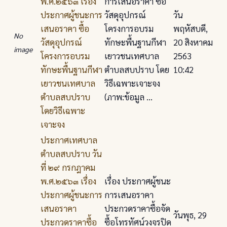
พ.ศ.๒๕๖๓ เรื่อง
การเสนอราคา ซื้อ
ประกาศผู้ชนะการ
วัสดุอุปกรณ์
วัน
เสนอราคา ซื้อ
โครงการอบรม
พฤหัสบดี,
No
วัสดุอุปกรณ์
ทักษะพื้นฐานกีฬา
20 สิงหาคม
image
โครงการอบรม
เยาวชนเทศบาล
2563
ทักษะพื้นฐานกีฬา
ตําบลสบปราบ โดย
10:42
เยาวชนเทศบาล
วิธีเฉพาะเจาะจง
ตําบลสบปราบ
(ภาพ:ข้อมูล ...
โดยวิธีเฉพาะ
เจาะจง
ประกาศเทศบาล
ตําบลสบปราบ วัน
ที่ ๒๙ กรกฎาคม
พ.ศ.๒๕๖๓ เรื่อง
เรื่อง ประกาศผู้ชนะ
ประกาศผู้ชนะการ
การเสนอราคา
เสนอราคา
ประกวดราคาซื้อจัด
วันพุธ, 29
ประกวดราคาซื้อ
ซื้อโทรทัศน์วงจรปิด