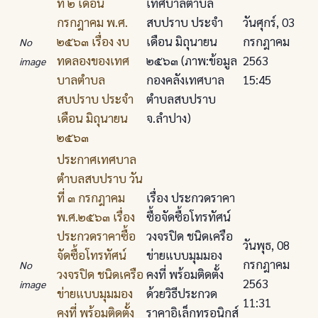
ที่ ๒ เดือน
เทศบาลตําบล
กรกฎาคม พ.ศ.
สบปราบ ประจำ
วันศุกร์, 03
๒๕๖๓ เรื่อง งบ
เดือน มิถุนายน
กรกฎาคม
No
ทดลองของเทศ
๒๕๖๓ (ภาพ:ข้อมูล
2563
image
บาลตําบล
กองคลังเทศบาล
15:45
สบปราบ ประจำ
ตำบลสบปราบ
เดือน มิถุนายน
จ.ลำปาง)
๒๕๖๓
ประกาศเทศบาล
ตําบลสบปราบ วัน
ที่ ๓ กรกฎาคม
เรื่อง ประกวดราคา
พ.ศ.๒๕๖๓ เรื่อง
ซื้อจัดซื้อโทรทัศน์
ประกวดราคาซื้อ
วงจรปิด ชนิดเครือ
วันพุธ, 08
จัดซื้อโทรทัศน์
ข่ายแบบมุมมอง
กรกฎาคม
No
วงจรปิด ชนิดเครือ
คงที่ พร้อมติดตั้ง
2563
image
ข่ายแบบมุมมอง
ด้วยวิธีประกวด
11:31
คงที่ พร้อมติดตั้ง
ราคาอิเล็กทรอนิกส์