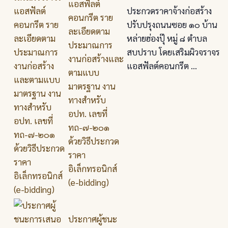
แอสฟัลต์
ประกวดราคาจ้างก่อสร้าง
คอนกรีต ราย
ปรับปรุงถนนซอย ๑๐ บ้าน
ละเอียดตาม
หล่ายฮ่องปุ๊ หมู่ ๘ ตำบล
ประมาณการ
สบปราบ โดยเสริมผิวจราจร
งานก่อสร้างและ
แอสฟัลต์คอนกรีต ...
ตามแบบ
มาตรฐาน งาน
ทางสำหรับ
อปท. เลขที่
ทถ-๗-๒๐๑
ด้วยวิธีประกวด
ราคา
อิเล็กทรอนิกส์
(e-bidding)
ประกาศผู้ชนะ