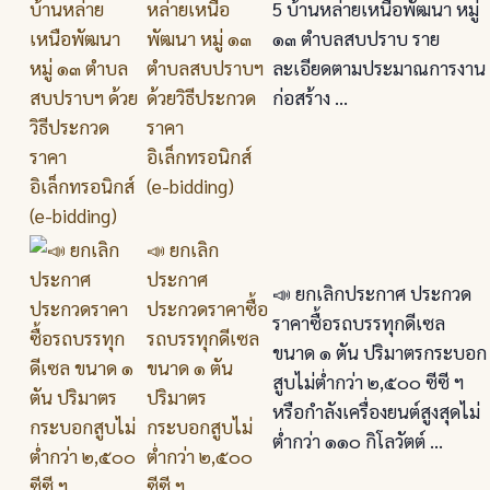
หล่ายเหนือ
5 บ้านหล่ายเหนือพัฒนา หมู่
พัฒนา หมู่ ๑๓
๑๓ ตำบลสบปราบ ราย
ตำบลสบปราบฯ
ละเอียดตามประมาณการงาน
ด้วยวิธีประกวด
ก่อสร้าง ...
ราคา
อิเล็กทรอนิกส์
(e-bidding)
📣 ยกเลิก
ประกาศ
📣 ยกเลิกประกาศ ประกวด
ประกวดราคาซื้อ
ราคาซื้อรถบรรทุกดีเซล
รถบรรทุกดีเซล
ขนาด ๑ ตัน ปริมาตรกระบอก
ขนาด ๑ ตัน
สูบไม่ต่ำกว่า ๒,๕๐๐ ซีซี ฯ
ปริมาตร
หรือกำลังเครื่องยนต์สูงสุดไม่
กระบอกสูบไม่
ต่ำกว่า ๑๑๐ กิโลวัตต์ ...
ต่ำกว่า ๒,๕๐๐
ซีซี ฯ