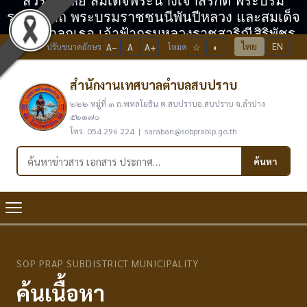
สวรรคาลัย สมเด็จพระนางเจ้าสิริกิติ์ พระบรม
ราชินีนาถ พระบรมราชชนนีพันปีหลวง และสมเด็จ
พระเจ้าลูกเธอ เจ้าฟ้ากรมหลวงราชสาริณีสิริพัชร
ไทย
EN
ปรับขนาดอักษร
A−
A
A+
โหมด
☆
◐
มหาวัชรราชธิดา
สำนักงานเทศบาลตำบลสบปราบ
๒๒๒ หมู่ที่ ๓ ถ.พหลโยธิน ต.สบปราบอ.สบปราบ จ.ลำปาง
๕๒๑๗๐
โทร. 054 296 224 | saraban@sobprablp.go.th
ค้นหาในเว็บไซต์
ค้นหา
SOP PRAP SUBDISTRICT MUNICIPALITY
ค้นเนื้อหา