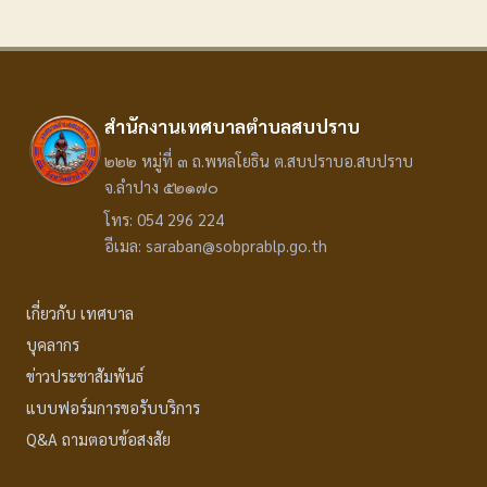
สำนักงานเทศบาลตำบลสบปราบ
๒๒๒ หมู่ที่ ๓ ถ.พหลโยธิน ต.สบปราบอ.สบปราบ
จ.ลำปาง ๕๒๑๗๐
โทร: 054 296 224
อีเมล: saraban@sobprablp.go.th
เกี่ยวกับ เทศบาล
บุคลากร
ข่าวประชาสัมพันธ์
แบบฟอร์มการขอรับบริการ
Q&A ถามตอบข้อสงสัย