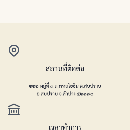
สถานที่ติดต่อ
๒๒๒ หมู่ที่ ๓ ถ.พหลโยธิน ต.สบปราบ
อ.สบปราบ จ.ลำปาง ๕๒๑๗๐
เวลาทำการ