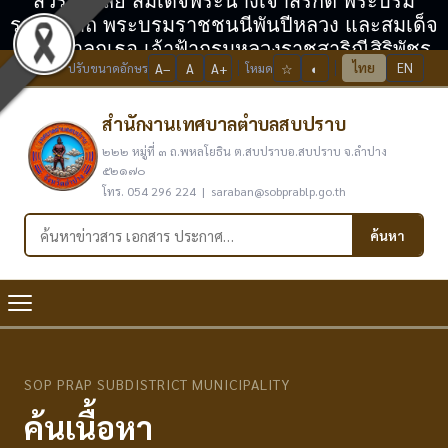
สวรรคาลัย สมเด็จพระนางเจ้าสิริกิติ์ พระบรม
ราชินีนาถ พระบรมราชชนนีพันปีหลวง และสมเด็จ
พระเจ้าลูกเธอ เจ้าฟ้ากรมหลวงราชสาริณีสิริพัชร
ไทย
EN
ปรับขนาดอักษร
A−
A
A+
โหมด
☆
◐
มหาวัชรราชธิดา
สำนักงานเทศบาลตำบลสบปราบ
๒๒๒ หมู่ที่ ๓ ถ.พหลโยธิน ต.สบปราบอ.สบปราบ จ.ลำปาง
๕๒๑๗๐
โทร. 054 296 224 | saraban@sobprablp.go.th
ค้นหาในเว็บไซต์
ค้นหา
SOP PRAP SUBDISTRICT MUNICIPALITY
ค้นเนื้อหา