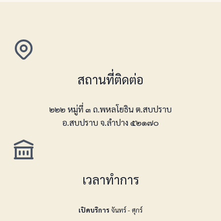
สถานที่ติดต่อ
๒๒๒ หมู่ที่ ๓ ถ.พหลโยธิน ต.สบปราบ
อ.สบปราบ จ.ลำปาง ๕๒๑๗๐
เวลาทำการ
เปิดบริการ
จันทร์ - ศุกร์