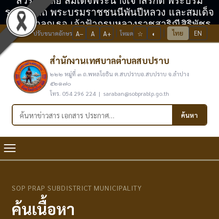
สวรรคาลัย สมเด็จพระนางเจ้าสิริกิติ์ พระบรม
ราชินีนาถ พระบรมราชชนนีพันปีหลวง และสมเด็จ
พระเจ้าลูกเธอ เจ้าฟ้ากรมหลวงราชสาริณีสิริพัชร
ไทย
EN
ปรับขนาดอักษร
A−
A
A+
โหมด
☆
◐
มหาวัชรราชธิดา
สำนักงานเทศบาลตำบลสบปราบ
๒๒๒ หมู่ที่ ๓ ถ.พหลโยธิน ต.สบปราบอ.สบปราบ จ.ลำปาง
๕๒๑๗๐
โทร. 054 296 224 | saraban@sobprablp.go.th
ค้นหาในเว็บไซต์
ค้นหา
SOP PRAP SUBDISTRICT MUNICIPALITY
ค้นเนื้อหา