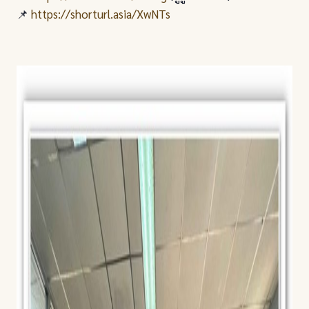
📌
https://shorturl.asia/XwNTs