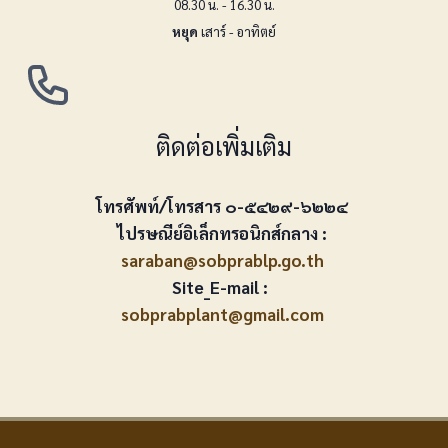
08.30 น. - 16.30 น.
หยุด
เสาร์ - อาทิตย์
ติดต่อเพิ่มเติม
โทรศัพท์/โทรสาร ๐-๕๔๒๙-๖๒๒๔
ไปรษณีย์อิเล็กทรอนิกส์กลาง :
saraban@sobprablp.go.th
Site_E-mail :
sobprabplant@gmail.com