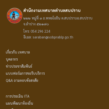
สำนักงานเทศบาลตำบลสบปราบ
๒๒๒ หมู่ที่ ๓ ถ.พหลโยธิน ต.สบปราบอ.สบปราบ
จ.ลำปาง ๕๒๑๗๐
โทร: 054 296 224
อีเมล: saraban@sobprablp.go.th
เกี่ยวกับ เทศบาล
บุคลากร
ข่าวประชาสัมพันธ์
แบบฟอร์มการขอรับบริการ
Q&A ถามตอบข้อสงสัย
การประเมิน ITA
แผนพัฒนาท้องถิ่น