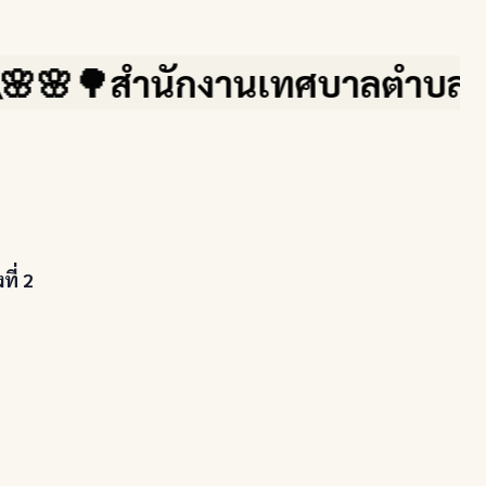
งานเทศบาลตำบลสบปราบ จ.ลำปาง เล
ี่ 2