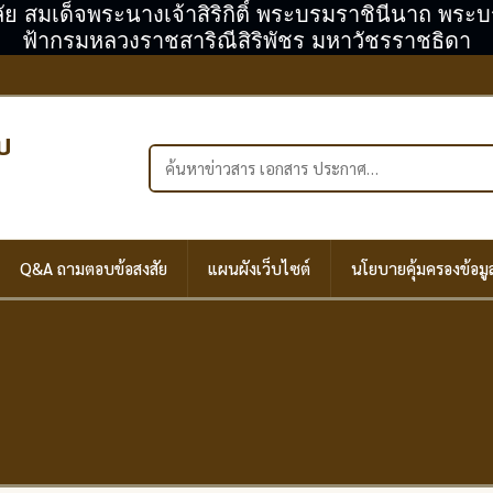
ลัย สมเด็จพระนางเจ้าสิริกิติ์ พระบรมราชินีนาถ พร
ฟ้ากรมหลวงราชสาริณีสิริพัชร มหาวัชรราชธิดา
บ
ค้นหาในเว็บไซต์
Q&A ถามตอบข้อสงสัย
แผนผังเว็บไซต์
นโยบายคุ้มครองข้อมู