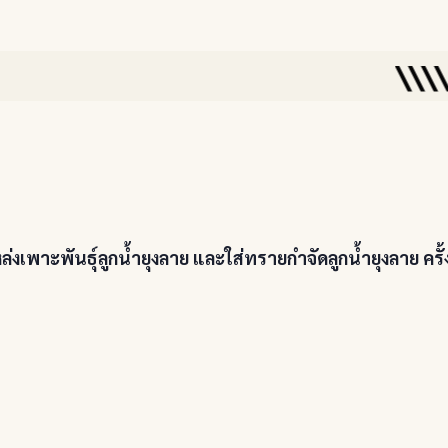
\\\\🌸🌸🌳สำนัก
พาะพันธุ์ลูกน้ำยุงลาย และใส่ทรายกำจัดลูกน้ำยุงลาย ครั้งท