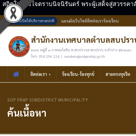
สถิตในดวงใจตราบนิจนิรันดร์ พระผู้เสด็จสู่สวรรคา
แผนผังเว็บไซต์
ติดต่อเรา
ร้องเรียน
ระบบเปิดให้บริการตามปกติ
สำนักงานเทศบาลตำบลสบปรา
๒๒๒ หมู่ที่ ๓ ถ.พหลโยธิน ต.สบปราบอ.สบปราบ จ.ลำปาง ๕๒๑๗๐
โทร. 054 296 224 | saraban@sobprablp.go.th
ติดต่อเรา
ร้องเรียน-ร้องทุกข์
สายตรงทุจริต
SOP PRAP SUBDISTRICT MUNICIPALITY
ค้นเนื้อหา