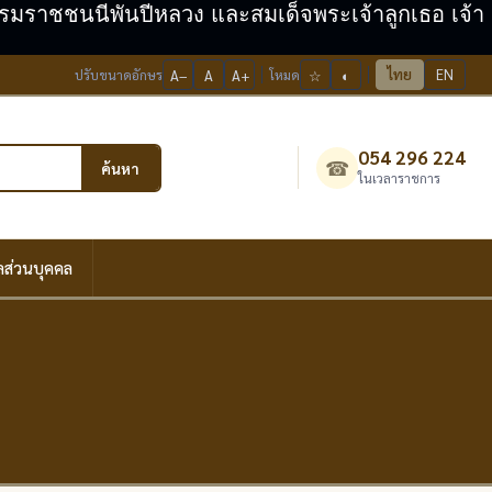
ะบรมราชชนนีพันปีหลวง และสมเด็จพระเจ้าลูกเธอ เจ้า
ไทย
EN
ปรับขนาดอักษร
A−
A
A+
โหมด
☆
◐
054 296 224
☎
ค้นหา
ในเวลาราชการ
ลส่วนบุคคล