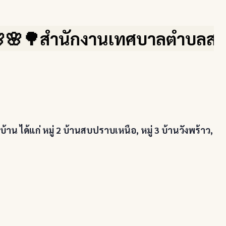
ักงานเทศบาลตำบลสบปราบ จ.ลำปาง 
น ได้แก่ หมู่ 2 บ้านสบปราบเหนือ, หมู่ 3 บ้านวังพร้าว,