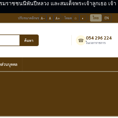
ะบรมราชชนนีพันปีหลวง และสมเด็จพระเจ้าลูกเธอ เจ้า
ไทย
EN
ปรับขนาดอักษร
A−
A
A+
โหมด
☆
◐
054 296 224
☎
ค้นหา
ในเวลาราชการ
ลส่วนบุคคล