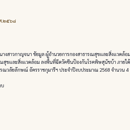
.ศ.๒๕๖๘
งสาวกาญจนา ชัยมูล ผู้อำนวยการกองสาธารณสุขและสิ่งแวดล้อม
ณสุขและสิ่งแวดล้อม ลงพื้นที่ฉีดวัคซีนป้องกันโรคพิษสุนัขบ้า ภ
ณวลัยลักษณ์ อัครราชกุมารีฯ ประจำปีงบประมาณ 2568 จำนวน 4 หมู่บ้
าบ