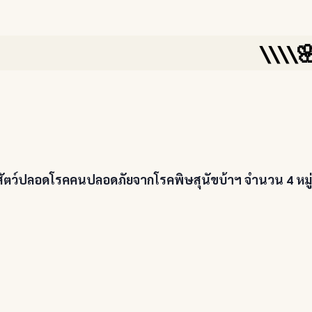
\\\\🌸🌸🌳สำน
รสัตว์ปลอดโรคคนปลอดภัยจากโรคพิษสุนัขบ้าฯ จำนวน 4 หมู่บ้า