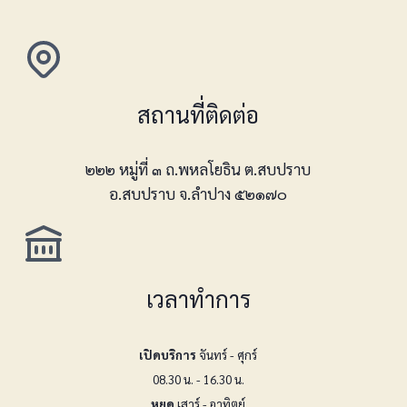
สถานที่ติดต่อ
๒๒๒ หมู่ที่ ๓ ถ.พหลโยธิน ต.สบปราบ
อ.สบปราบ จ.ลำปาง ๕๒๑๗๐
เวลาทำการ
เปิดบริการ
จันทร์ - ศุกร์
08.30 น. - 16.30 น.
หยุด
เสาร์ - อาทิตย์