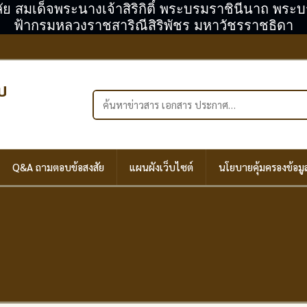
ลัย สมเด็จพระนางเจ้าสิริกิติ์ พระบรมราชินีนาถ พร
ฟ้ากรมหลวงราชสาริณีสิริพัชร มหาวัชรราชธิดา
บ
ค้นหาในเว็บไซต์
Q&A ถามตอบข้อสงสัย
แผนผังเว็บไซต์
นโยบายคุ้มครองข้อมู