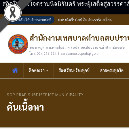
สถิตในดวงใจตราบนิจนิรันดร์ พระผู้เสด็จสู่สวรรคา
แผนผังเว็บไซต์
ติดต่อเรา
ร้องเรียน
ระบบเปิดให้บริการตามปกติ
สำนักงานเทศบาลตำบลสบปรา
๒๒๒ หมู่ที่ ๓ ถ.พหลโยธิน ต.สบปราบอ.สบปราบ จ.ลำปาง ๕๒๑๗๐
โทร. 054 296 224 | saraban@sobprablp.go.th
ติดต่อเรา
ร้องเรียน-ร้องทุกข์
สายตรงทุจริต
SOP PRAP SUBDISTRICT MUNICIPALITY
ค้นเนื้อหา