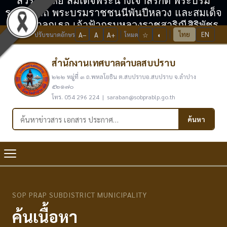
สวรรคาลัย สมเด็จพระนางเจ้าสิริกิติ์ พระบรม
ราชินีนาถ พระบรมราชชนนีพันปีหลวง และสมเด็จ
พระเจ้าลูกเธอ เจ้าฟ้ากรมหลวงราชสาริณีสิริพัชร
ไทย
EN
ปรับขนาดอักษร
A−
A
A+
โหมด
☆
◐
มหาวัชรราชธิดา
สำนักงานเทศบาลตำบลสบปราบ
๒๒๒ หมู่ที่ ๓ ถ.พหลโยธิน ต.สบปราบอ.สบปราบ จ.ลำปาง
๕๒๑๗๐
โทร. 054 296 224 | saraban@sobprablp.go.th
ค้นหาในเว็บไซต์
ค้นหา
SOP PRAP SUBDISTRICT MUNICIPALITY
ค้นเนื้อหา