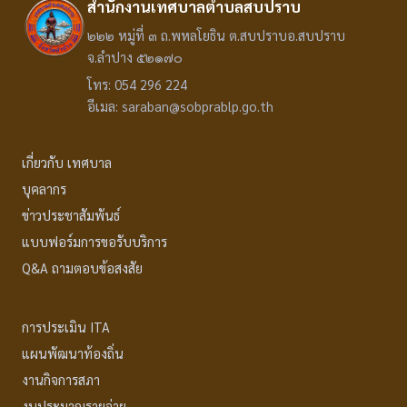
สำนักงานเทศบาลตำบลสบปราบ
๒๒๒ หมู่ที่ ๓ ถ.พหลโยธิน ต.สบปราบอ.สบปราบ
จ.ลำปาง ๕๒๑๗๐
โทร: 054 296 224
อีเมล: saraban@sobprablp.go.th
เกี่ยวกับ เทศบาล
บุคลากร
ข่าวประชาสัมพันธ์
แบบฟอร์มการขอรับบริการ
Q&A ถามตอบข้อสงสัย
การประเมิน ITA
แผนพัฒนาท้องถิ่น
งานกิจการสภา
งบประมาณรายจ่าย