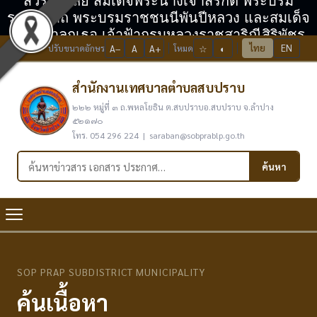
สวรรคาลัย สมเด็จพระนางเจ้าสิริกิติ์ พระบรม
ราชินีนาถ พระบรมราชชนนีพันปีหลวง และสมเด็จ
พระเจ้าลูกเธอ เจ้าฟ้ากรมหลวงราชสาริณีสิริพัชร
ไทย
EN
ปรับขนาดอักษร
A−
A
A+
โหมด
☆
◐
มหาวัชรราชธิดา
สำนักงานเทศบาลตำบลสบปราบ
๒๒๒ หมู่ที่ ๓ ถ.พหลโยธิน ต.สบปราบอ.สบปราบ จ.ลำปาง
๕๒๑๗๐
โทร. 054 296 224 | saraban@sobprablp.go.th
ค้นหาในเว็บไซต์
ค้นหา
SOP PRAP SUBDISTRICT MUNICIPALITY
ค้นเนื้อหา