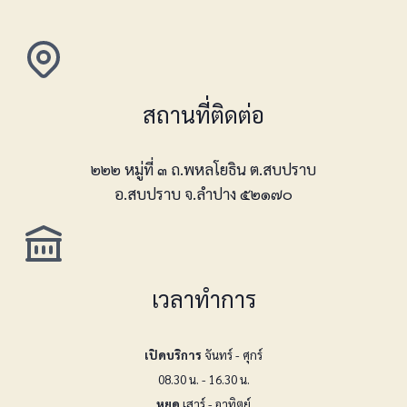
สถานที่ติดต่อ
๒๒๒ หมู่ที่ ๓ ถ.พหลโยธิน ต.สบปราบ
อ.สบปราบ จ.ลำปาง ๕๒๑๗๐
เวลาทำการ
เปิดบริการ
จันทร์ - ศุกร์
08.30 น. - 16.30 น.
หยุด
เสาร์ - อาทิตย์