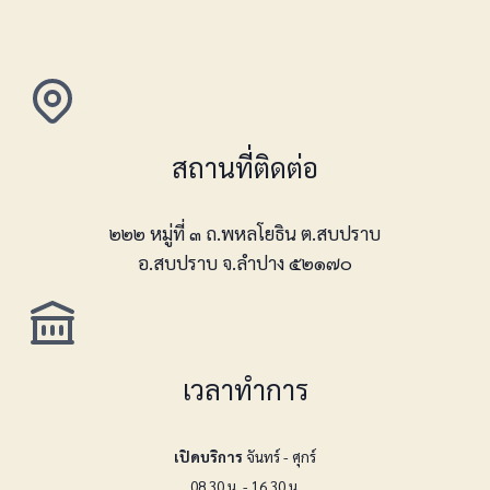
สถานที่ติดต่อ
๒๒๒ หมู่ที่ ๓ ถ.พหลโยธิน ต.สบปราบ
อ.สบปราบ จ.ลำปาง ๕๒๑๗๐
เวลาทำการ
เปิดบริการ
จันทร์ - ศุกร์
08.30 น. - 16.30 น.