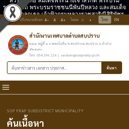
สวรรคาลัย สมเด็จพระนางเจ้าสิริกิติ์ พระบรม
ราชินีนาถ พระบรมราชชนนีพันปีหลวง และสมเด็จ
พระเจ้าลูกเธอ เจ้าฟ้ากรมหลวงราชสาริณีสิริพัชร
ไทย
EN
ปรับขนาดอักษร
A−
A
A+
โหมด
☆
◐
มหาวัชรราชธิดา
สำนักงานเทศบาลตำบลสบปราบ
๒๒๒ หมู่ที่ ๓ ถ.พหลโยธิน ต.สบปราบอ.สบปราบ จ.ลำปาง
๕๒๑๗๐
โทร. 054 296 224 | saraban@sobprablp.go.th
ค้นหาในเว็บไซต์
ค้นหา
SOP PRAP SUBDISTRICT MUNICIPALITY
ค้นเนื้อหา