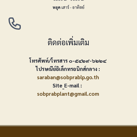
หยุด
เสาร์ - อาทิตย์
ติดต่อเพิ่มเติม
โทรศัพท์/โทรสาร ๐-๕๔๒๙-๖๒๒๔
ไปรษณีย์อิเล็กทรอนิกส์กลาง :
saraban@sobprablp.go.th
Site_E-mail :
sobprabplant@gmail.com