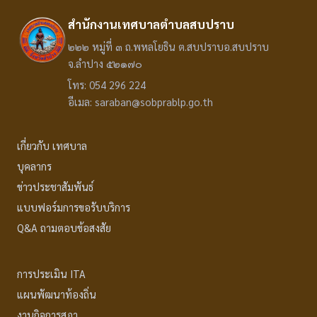
สำนักงานเทศบาลตำบลสบปราบ
๒๒๒ หมู่ที่ ๓ ถ.พหลโยธิน ต.สบปราบอ.สบปราบ
จ.ลำปาง ๕๒๑๗๐
โทร: 054 296 224
อีเมล: saraban@sobprablp.go.th
เกี่ยวกับ เทศบาล
บุคลากร
ข่าวประชาสัมพันธ์
แบบฟอร์มการขอรับบริการ
Q&A ถามตอบข้อสงสัย
การประเมิน ITA
แผนพัฒนาท้องถิ่น
งานกิจการสภา