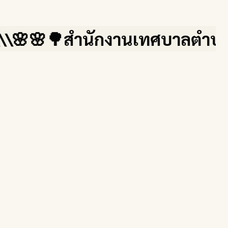
\🌸🌸🌳สำนักงานเทศบาลตำบลสบปรา