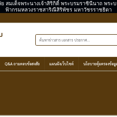
ลัย สมเด็จพระนางเจ้าสิริกิติ์ พระบรมราชินีนาถ พร
ฟ้ากรมหลวงราชสาริณีสิริพัชร มหาวัชรราชธิดา
บ
ค้นหาในเว็บไซต์
Q&A ถามตอบข้อสงสัย
แผนผังเว็บไซต์
นโยบายคุ้มครองข้อมู