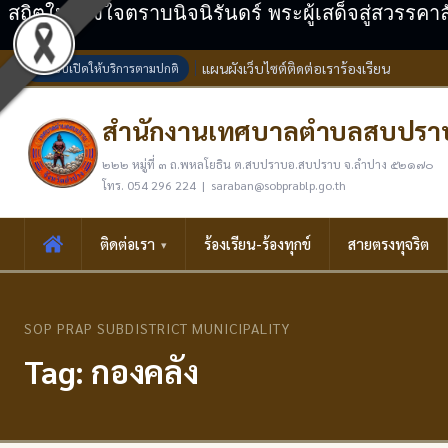
สถิตในดวงใจตราบนิจนิรันดร์ พระผู้เสด็จสู่สวรรคา
แผนผังเว็บไซต์
ติดต่อเรา
ร้องเรียน
ระบบเปิดให้บริการตามปกติ
สำนักงานเทศบาลตำบลสบปรา
๒๒๒ หมู่ที่ ๓ ถ.พหลโยธิน ต.สบปราบอ.สบปราบ จ.ลำปาง ๕๒๑๗๐
โทร. 054 296 224 | saraban@sobprablp.go.th
ติดต่อเรา
ร้องเรียน-ร้องทุกข์
สายตรงทุจริต
SOP PRAP SUBDISTRICT MUNICIPALITY
Tag: กองคลัง