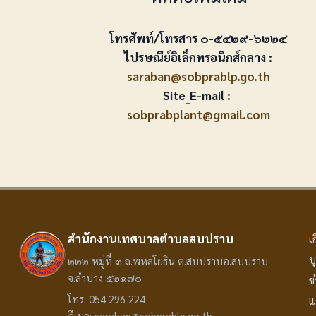
โทรศัพท์/โทรสาร ๐-๕๔๒๙-๖๒๒๔
ไปรษณีย์อิเล็กทรอนิกส์กลาง :
saraban@sobprablp.go.th
Site_E-mail :
sobprabplant@gmail.com
สำนักงานเทศบาลตำบลสบปราบ
เ
บ
๒๒๒ หมู่ที่ ๓ ถ.พหลโยธิน ต.สบปราบอ.สบปราบ
จ.ลำปาง ๕๒๑๗๐
ข
โทร: 054 296 224
แ
อีเมล: saraban@sobprablp.go.th