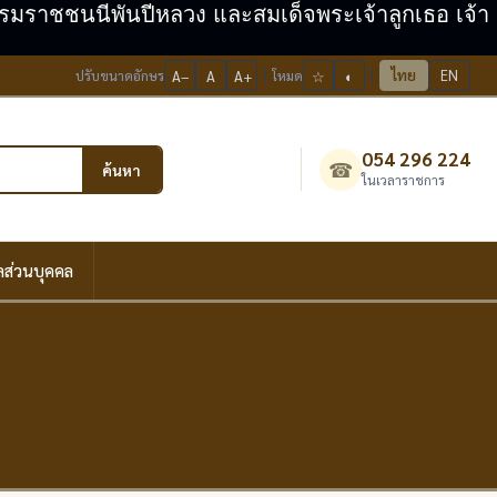
ะบรมราชชนนีพันปีหลวง และสมเด็จพระเจ้าลูกเธอ เจ้า
ไทย
EN
ปรับขนาดอักษร
A−
A
A+
โหมด
☆
◐
054 296 224
☎
ค้นหา
ในเวลาราชการ
ลส่วนบุคคล