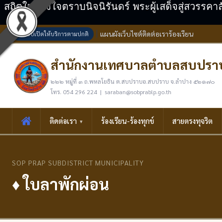
สถิตในดวงใจตราบนิจนิรันดร์ พระผู้เสด็จสู่สวรรคา
แผนผังเว็บไซต์
ติดต่อเรา
ร้องเรียน
ระบบเปิดให้บริการตามปกติ
สำนักงานเทศบาลตำบลสบปรา
๒๒๒ หมู่ที่ ๓ ถ.พหลโยธิน ต.สบปราบอ.สบปราบ จ.ลำปาง ๕๒๑๗๐
โทร. 054 296 224 | saraban@sobprablp.go.th
ติดต่อเรา
ร้องเรียน-ร้องทุกข์
สายตรงทุจริต
SOP PRAP SUBDISTRICT MUNICIPALITY
♦ ใบลาพักผ่อน