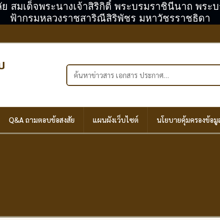
ลัย สมเด็จพระนางเจ้าสิริกิติ์ พระบรมราชินีนาถ พร
ฟ้ากรมหลวงราชสาริณีสิริพัชร มหาวัชรราชธิดา
บ
ค้นหาในเว็บไซต์
Q&A ถามตอบข้อสงสัย
แผนผังเว็บไซต์
นโยบายคุ้มครองข้อมู