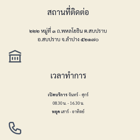
สถานที่ติดต่อ
๒๒๒ หมู่ที่ ๓ ถ.พหลโยธิน ต.สบปราบ
อ.สบปราบ จ.ลำปาง ๕๒๑๗๐
เวลาทำการ
เปิดบริการ
จันทร์ - ศุกร์
08.30 น. - 16.30 น.
หยุด
เสาร์ - อาทิตย์