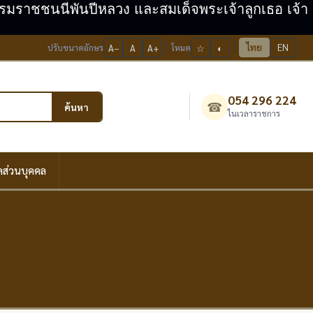
ะบรมราชชนนีพันปีหลวง และสมเด็จพระเจ้าลูกเธอ เจ้า
ไทย
EN
ปรับขนาดอักษร
A−
A
A+
โหมด
☆
◐
054 296 224
☎
ค้นหา
ในเวลาราชการ
ลส่วนบุคคล