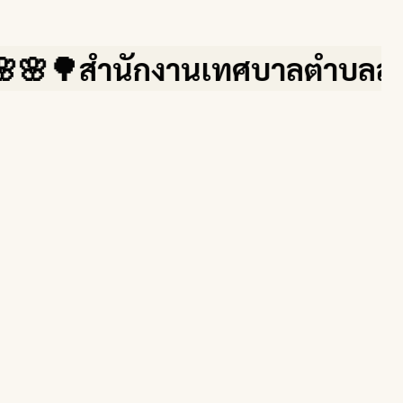
🌳สำนักงานเทศบาลตำบลสบปราบ จ.