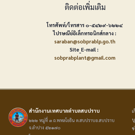
ติดต่อเพิ่มเติม
โทรศัพท์/โทรสาร ๐-๕๔๒๙-๖๒๒๔
ไปรษณีย์อิเล็กทรอนิกส์กลาง :
saraban@sobprablp.go.th
Site_E-mail :
sobprabplant@gmail.com
สำนักงานเทศบาลตำบลสบปราบ
เ
บ
๒๒๒ หมู่ที่ ๓ ถ.พหลโยธิน ต.สบปราบอ.สบปราบ
จ.ลำปาง ๕๒๑๗๐
ข