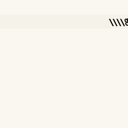
\\\\🌸