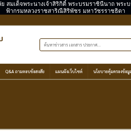
ลัย สมเด็จพระนางเจ้าสิริกิติ์ พระบรมราชินีนาถ พร
ฟ้ากรมหลวงราชสาริณีสิริพัชร มหาวัชรราชธิดา
บ
ค้นหาในเว็บไซต์
Q&A ถามตอบข้อสงสัย
แผนผังเว็บไซต์
นโยบายคุ้มครองข้อมู