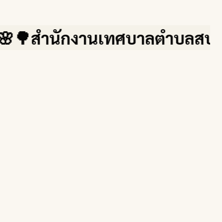
ำนักงานเทศบาลตำบลสบปราบ จ.ลำป