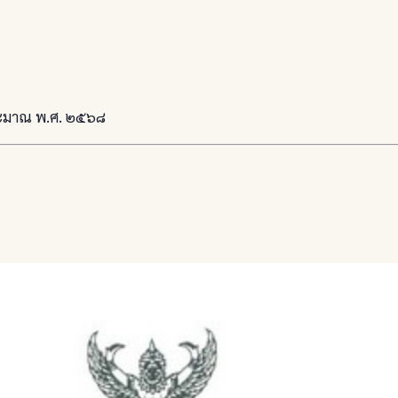
ประมาณ พ.ศ. ๒๕๖๘