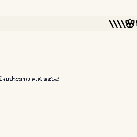
\\\\🌸🌸🌳ส
ะจำปีงบประมาณ พ.ศ. ๒๕๖๘