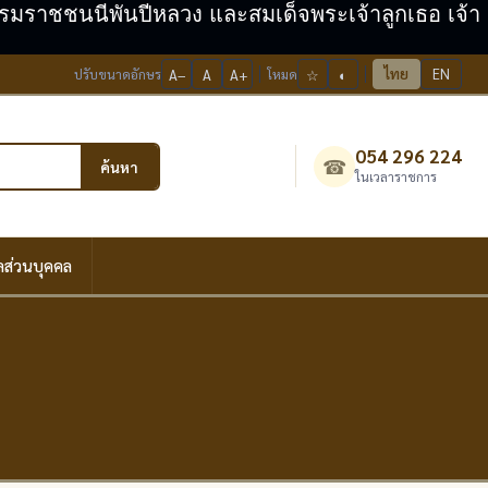
ะบรมราชชนนีพันปีหลวง และสมเด็จพระเจ้าลูกเธอ เจ้า
ไทย
EN
ปรับขนาดอักษร
A−
A
A+
โหมด
☆
◐
054 296 224
☎
ค้นหา
ในเวลาราชการ
ลส่วนบุคคล