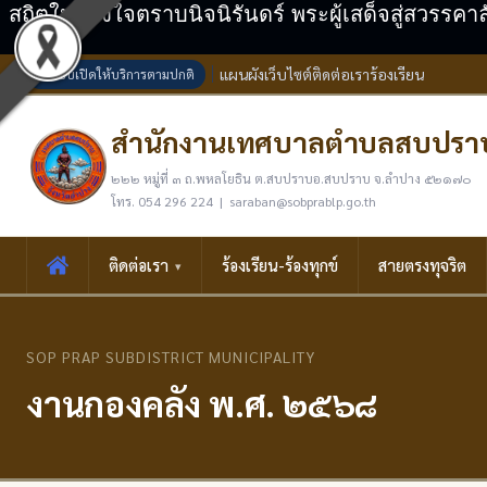
สถิตในดวงใจตราบนิจนิรันดร์ พระผู้เสด็จสู่สวรรคา
แผนผังเว็บไซต์
ติดต่อเรา
ร้องเรียน
ระบบเปิดให้บริการตามปกติ
สำนักงานเทศบาลตำบลสบปรา
๒๒๒ หมู่ที่ ๓ ถ.พหลโยธิน ต.สบปราบอ.สบปราบ จ.ลำปาง ๕๒๑๗๐
โทร. 054 296 224 | saraban@sobprablp.go.th
ติดต่อเรา
ร้องเรียน-ร้องทุกข์
สายตรงทุจริต
SOP PRAP SUBDISTRICT MUNICIPALITY
งานกองคลัง พ.ศ. ๒๕๖๘