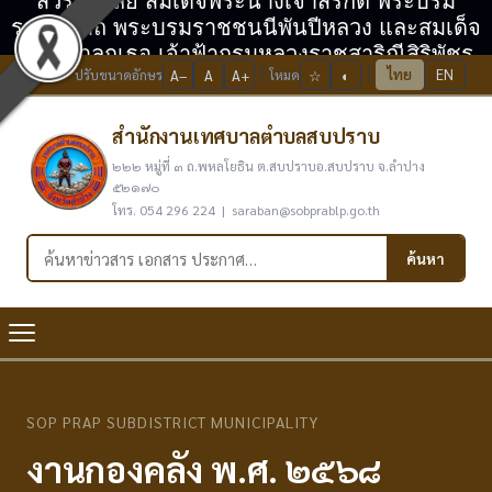
สวรรคาลัย สมเด็จพระนางเจ้าสิริกิติ์ พระบรม
ราชินีนาถ พระบรมราชชนนีพันปีหลวง และสมเด็จ
พระเจ้าลูกเธอ เจ้าฟ้ากรมหลวงราชสาริณีสิริพัชร
ไทย
EN
ปรับขนาดอักษร
A−
A
A+
โหมด
☆
◐
มหาวัชรราชธิดา
สำนักงานเทศบาลตำบลสบปราบ
๒๒๒ หมู่ที่ ๓ ถ.พหลโยธิน ต.สบปราบอ.สบปราบ จ.ลำปาง
๕๒๑๗๐
โทร. 054 296 224 | saraban@sobprablp.go.th
ค้นหาในเว็บไซต์
ค้นหา
SOP PRAP SUBDISTRICT MUNICIPALITY
งานกองคลัง พ.ศ. ๒๕๖๘