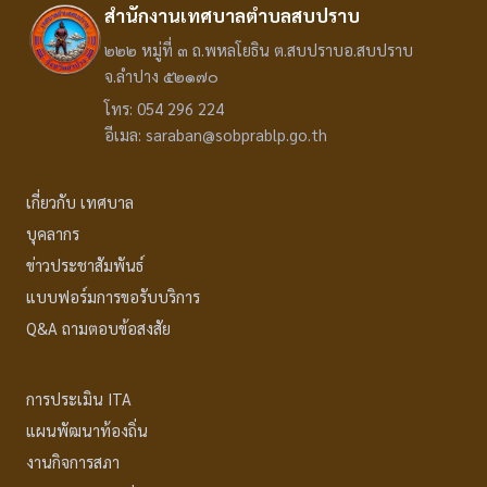
สำนักงานเทศบาลตำบลสบปราบ
๒๒๒ หมู่ที่ ๓ ถ.พหลโยธิน ต.สบปราบอ.สบปราบ
จ.ลำปาง ๕๒๑๗๐
โทร: 054 296 224
อีเมล: saraban@sobprablp.go.th
เกี่ยวกับ เทศบาล
บุคลากร
ข่าวประชาสัมพันธ์
แบบฟอร์มการขอรับบริการ
Q&A ถามตอบข้อสงสัย
การประเมิน ITA
แผนพัฒนาท้องถิ่น
งานกิจการสภา