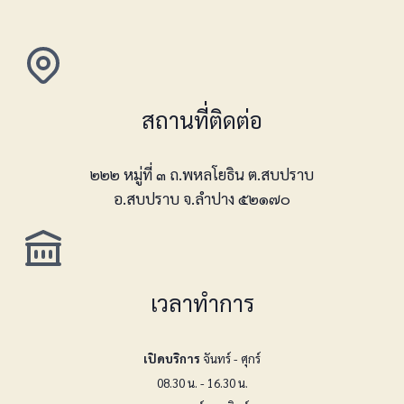
สถานที่ติดต่อ
๒๒๒ หมู่ที่ ๓ ถ.พหลโยธิน ต.สบปราบ
อ.สบปราบ จ.ลำปาง ๕๒๑๗๐
เวลาทำการ
เปิดบริการ
จันทร์ - ศุกร์
08.30 น. - 16.30 น.