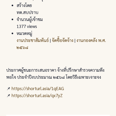
สร้างโดย
ทต.สบปราบ
จำนวนผู้เข้าชม
1377 views
หมวดหมู่
งานประชาสัมพันธ์
|
จัดซื้อจัดจ้าง
|
งานกองคลัง พ.ศ.
๒๕๖๘
ประกาศผู้ชนะการเสนอราคา จ้างที่ปรึกษาสำรวจความพึง
พอใจ ประจำปีงบประมาณ ๒๕๖๘ โดยวิธีเฉพาะเจาะจง
📌
https://shorturl.asia/1qEAG
📌
https://shorturl.asia/qx7yZ