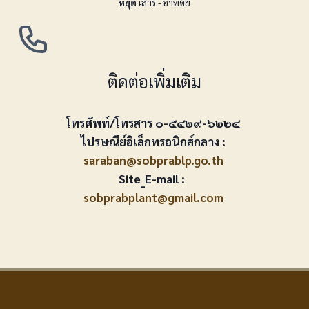
หยุด
เสาร์ - อาทิตย์
ติดต่อเพิ่มเติม
โทรศัพท์/โทรสาร ๐-๕๔๒๙-๖๒๒๔
ไปรษณีย์อิเล็กทรอนิกส์กลาง :
saraban@sobprablp.go.th
Site_E-mail :
sobprabplant@gmail.com