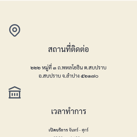
สถานที่ติดต่อ
๒๒๒ หมู่ที่ ๓ ถ.พหลโยธิน ต.สบปราบ
อ.สบปราบ จ.ลำปาง ๕๒๑๗๐
เวลาทำการ
เปิดบริการ
จันทร์ - ศุกร์