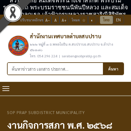
สวรรคาลัย สมเด็จพระนางเจ้าสิริกิติ์ พระบรม
ราชินีนาถ พระบรมราชชนนีพันปีหลวง และสมเด็จ
พระเจ้าลูกเธอ เจ้าฟ้ากรมหลวงราชสาริณีสิริพัชร
ไทย
EN
ปรับขนาดอักษร
A−
A
A+
โหมด
☆
◐
มหาวัชรราชธิดา
สำนักงานเทศบาลตำบลสบปราบ
๒๒๒ หมู่ที่ ๓ ถ.พหลโยธิน ต.สบปราบอ.สบปราบ จ.ลำปาง
๕๒๑๗๐
โทร. 054 296 224 | saraban@sobprablp.go.th
ค้นหาในเว็บไซต์
ค้นหา
SOP PRAP SUBDISTRICT MUNICIPALITY
งานกิจการสภา พ.ศ. ๒๕๖๘