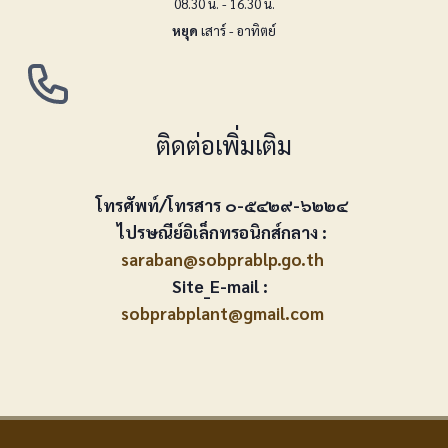
08.30 น. - 16.30 น.
หยุด
เสาร์ - อาทิตย์
ติดต่อเพิ่มเติม
โทรศัพท์/โทรสาร ๐-๕๔๒๙-๖๒๒๔
ไปรษณีย์อิเล็กทรอนิกส์กลาง :
saraban@sobprablp.go.th
Site_E-mail :
sobprabplant@gmail.com