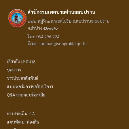
สำนักงานเทศบาลตำบลสบปราบ
๒๒๒ หมู่ที่ ๓ ถ.พหลโยธิน ต.สบปราบอ.สบปราบ
จ.ลำปาง ๕๒๑๗๐
โทร: 054 296 224
อีเมล: saraban@sobprablp.go.th
เกี่ยวกับ เทศบาล
บุคลากร
ข่าวประชาสัมพันธ์
แบบฟอร์มการขอรับบริการ
Q&A ถามตอบข้อสงสัย
การประเมิน ITA
แผนพัฒนาท้องถิ่น