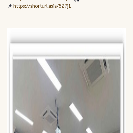
📌
https://shorturl.asia/5Z7j1